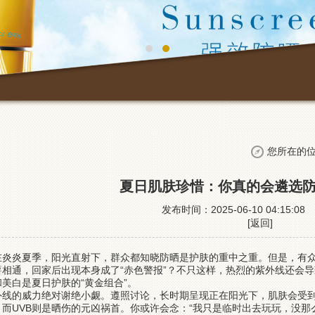
您所在的
夏日肌肤珍惜：你真的会遴选
发布时间：2025-06-10 04:15:0
[返回]
炎夏季，阳光直射下，群众都知晓防晒是护肤的重中之重。但是，有众
薯相通，回家后出现本身成了“赤色警报”？不只这样，热烈的紫外线还会
美白是夏日护肤的“黄金组合”。
的威力绝对谢绝小觑。遵照讨论，长时期呈现正在阳光下，肌肤会受到UV
，而UVB则是晒伤的元凶祸首。你或许会念：“我只是临时出去玩玩，没那