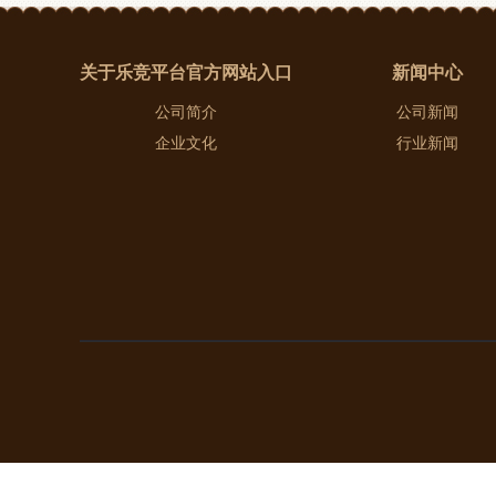
关于乐竞平台官方网站入口
新闻中心
公司简介
公司新闻
企业文化
行业新闻