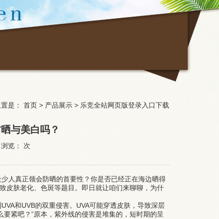
位置是：
首页
>
产品展示
>
乐竞全站网页版登录入口下载
防晒与美白吗？
8 浏览：
次
少人真正领会防晒的首要性？你是否已经正在海边晒得
导致皮肤老化、色斑等题目。即日就让咱们来聊聊，为什
A和UVB的双重侵害。UVA可能穿透皮肤，导致深层
么要紧吧？”原本，紫外线的侵害是堆集的，短时期的呈