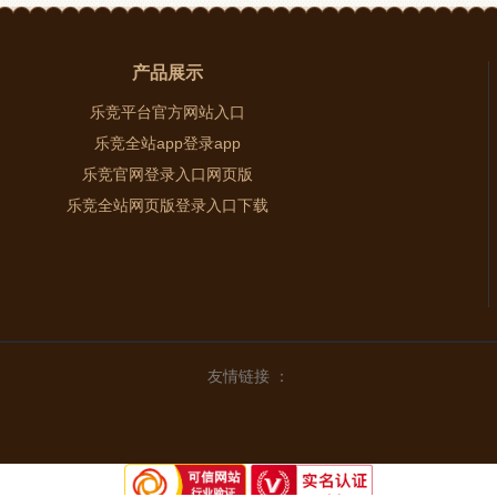
产品展示
乐竞平台官方网站入口
乐竞全站app登录app
乐竞官网登录入口网页版
乐竞全站网页版登录入口下载
友情链接 ：