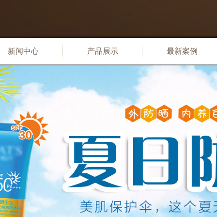
新闻中心
产品展示
最新案例