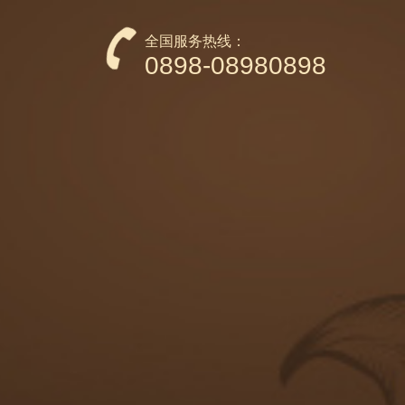
全国服务热线：
0898-08980898