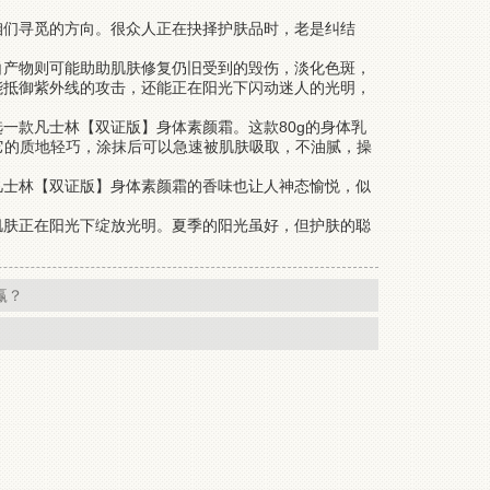
们寻觅的方向。很众人正在抉择护肤品时，老是纠结
。
产物则可能助助肌肤修复仍旧受到的毁伤，淡化色斑，
能抵御紫外线的攻击，还能正在阳光下闪动迷人的光明，
款凡士林【双证版】身体素颜霜。这款80g的身体乳
。它的质地轻巧，涂抹后可以急速被肌肤吸取，不油腻，操
士林【双证版】身体素颜霜的香味也让人神态愉悦，似
肤正在阳光下绽放光明。夏季的阳光虽好，但护肤的聪
赢？