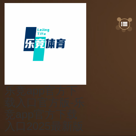
乐竞app官方下
载入口官方版-乐
竞app官方下载
入口2025最新版