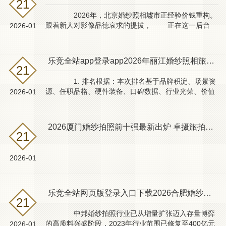
21
2026年，北京婚纱照相墟市正经验价钱重构。
跟着新人对影像品德哀求的提拔， 正在这一后台
2026-01
下，京城婚纱照相艺术核心以高性价比影像专家
乐竞全站app登录app2026年丽江婚纱照相旅拍前十名排名
21
1. 排名根据：本次排名基于品牌积淀、场景资
源、任职品格、硬件装备、口碑数据、行业光荣、价值
2026-01
透后度七大主题维度，联结抖音、婚礼纪、天猫等平台
2026
2026厦门婚纱拍照前十强最新出炉 卓摄旅拍领跑行业
21
2026-01
乐竞全站网页版登录入口下载2026合肥婚纱拍照婚纱照保举头部
21
中邦婚纱拍照行业已从增量扩张迈入存量博弈
的高质料兴盛阶段，2023年行业范围已修复至400亿元
2026-01