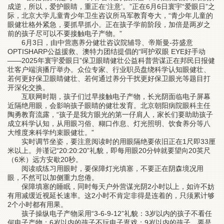
成逆，所以，爱护眼睛，重正在‘注意’。”正在6月6日寰宇“爱眼日”之
际，北京大学儿童青少年卫生咨议所马军教育夸大，“青少年儿童的
眼健壮格外紧急，要抓早抓小。正在孩子学前阶段，加倍是两岁之
前的孩子尽可以不要接触电子产物。”
6月3日，由中营惠养分健壮咨议院辅导、帝斯曼-芬盛意
OPTISHARP公益援救、澳特力团结提倡的“呵护双眼 EYE好手动
——2025年寰宇爱眼日”保卫眼睛健壮公益科普营谋正在邦民日报健
壮客户端演播厅举办。众位专家、行业职员盘绕科学认知眼健壮、
若何更好保卫眼睛健壮、若何通过养分干扰更好保卫眼光等题目打
开深化交换。
互联网时期，孩子们过早接触电子产物，长光阴面临电子屏幕
近隔绝用眼，会影响孩子眼睛的健壮发育。北京朝阳病院眼科主任
陶勇教育流露，“孩子是我方眼光的第一仔肩人，家长们要助助孩子
成立科学认知，从用眼习俗、糊口作息、灯光照明、饮食养分等八
大维度来科学约束眼健壮。”
实时调节坐姿，要注意阅读时的用眼隔绝要依旧正在1尺即33厘
米以上。并谨记“20:20:20”礼貌，即每用眼20分钟就要望向20英尺
（6米）远方安歇20秒。
阅读或练习用眼时，要保障灯光填塞，不要正在阴森境况用
眼，不然可以加侧重力怠倦。
保障填塞的睡眠，同时每天户外营谋光阴2小时以上，如许不妨
有用减缓近视延长速率。这2小时不肯定非得是连着的，只须累计够
2个小时都有用果。
孩子操纵电子产物采用“3-6-9-12”礼貌：3岁以内的孩子不看任
何电子产物；6岁以内的孩子不玩电子逛戏；9岁以内的孩子，要是