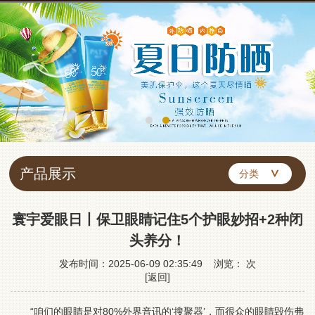
产品展示
分类
寰宇爱眼日丨保卫眼睛记住5个护眼妙招+2种闭
头养分！
发布时间：2025-06-09 02:35:49 浏览：
次
[返回]
“咱们的眼睛是对80%外界音讯的‘搜聚器’，而很众的眼睛毁伤弗