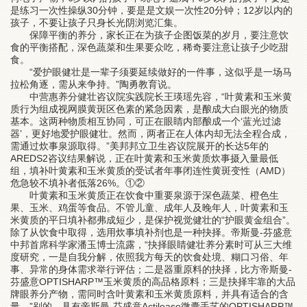
是练习一次性操纵30分钟，要是是文娱一次性20分钟；12岁以内的
孩子，不要让孩子只身长光阴浏览汇集。
保障平衡的养分，家长正在为孩子企图饭菜的岁月，要注意饮
食的平衡搭配，深色蔬菜和生果要众吃，稀奇要注意让孩子少吃甜
食。
“爱护眼健壮是一辈子须要延续做好的一件事，这似乎是一场马
拉松角逐，需从来争持。”陶勇教育说。
中营惠养分健壮咨议院实践院长王瑛瑶先容，“叶黄素和玉米黄
质行为组成视网膜黄斑区色素的紧急因素，是酿成大白眼光的物质
基本。这两种物质相互协同，可正在眼睛内部酿成一个‘蓝光过滤
器’，更好地爱护眼健壮。然而，两者正在人体内却无法全程合成，
需通过炊事泉源取得。”美邦邦立卫生咨议院展开的长达5年的
AREDS2咨议结果解说，正在叶黄素和玉米黄质炊事摄入量最低
组，填补叶黄素和玉米黄质的受试者年事闭连性黄斑变性（AMD）
危急较不填补者低落26%。①②
叶黄素和玉米黄质正在饮食中重要泉源于深色蔬菜、橙色生
果、玉米、鸡蛋等食品。不管儿童、成年人及晚年人，叶黄素和玉
米黄质的平日填补都弗成短少，是保护视觉健壮的“护眼黄金组合”。
除了从饮食中取得，选用炊事填补剂也是一种抉择。帝斯曼-芬盛意
中邦首席科学家潘玉博士流露，“抉择眼睛健壮养分素时可从三大维
度研究，一是自我分解，依照我方每天的饮食处境、糊口习俗、年
事、异常的身体需求举行评估；二是器重原料的抉择，比方帝斯曼-
芬盛意OPTISHARP™玉米黄质的高品格原料；三是抉择牢靠的大品
牌眼养分产物，需同时含叶黄素和玉米黄质原料，并具有适合的含
量。”别的，具有帝斯曼-芬盛意Actilease微囊手艺的OPTISHARP™